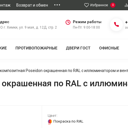
онтаж
Возврат и обмен
Избранное
0
дрес
Режим работы
+
О г. Химки, ул. 9 мая, д. 12Д, стр. 2
Пн-Пт: 9:00-18:00
i
КИЕ
ПРОТИВОПОЖАРНЫЕ
ДВЕРИ ГОСТ
ОФИСНЫЕ
композитная Poseidon окрашенная по RAL с иллюминатором и ве
 окрашенная по RAL с иллюми
Цвет:
Покраска по RAL