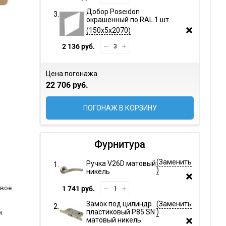
Добор Poseidon
окрашенный по RAL 1 шт.
150х5х2070
2 136 руб.
Цена погонажа
22 706 руб.
ПОГОНАЖ В КОРЗИНУ
Фурнитура
Ручка V26D матовый
никель
овое
1 741 руб.
Замок под цилиндр
пластиковый P85 SN
и
матовый никель