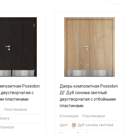
мпозитная Poseidon
Дверь композитная Poseidon
 двустворчатая с
ДГ Дуб сонома светлый
ми пластинами
двустворчатая с отбойными
пластинами
:
Пластиковые
Коллекция:
Пластиковые
Венге
Цвет:
Дуб сонома светлый
Poseidon