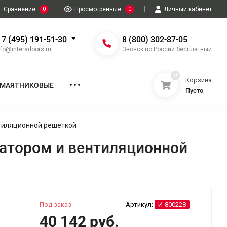
Сравнение
0
Просмотренные
0
Личный кабинет
 7 (495) 191-51-30
8 (800) 302-87-05
nfo@interadoors.ru
Звонок по России бесплатный
0
Корзина
МАЯТНИКОВЫЕ
Пусто
нтиляционной решеткой
натором и вентиляционной
Под заказ
Артикул:
И-800228
40 142 руб.