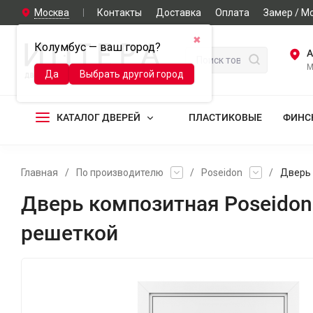
Москва
Контакты
Доставка
Оплата
Замер / М
✖
Колумбус — ваш город?
А
М
Да
Выбрать другой город
КАТАЛОГ ДВЕРЕЙ
ПЛАСТИКОВЫЕ
ФИНС
Главная
/
По производителю
/
Poseidon
/
Дверь 
Дверь композитная Poseidon
решеткой