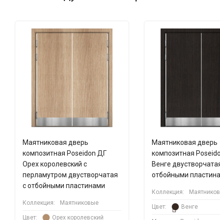
Маятниковая дверь
Маятниковая дверь
композитная Poseidon ДГ
композитная Poseid
Орех королевский с
Венге двустворчатая
перламутром двустворчатая
отбойными пластин
с отбойными пластинами
Коллекция:
Маятнико
Коллекция:
Маятниковые
Цвет:
Венге
Цвет:
Орех королевский