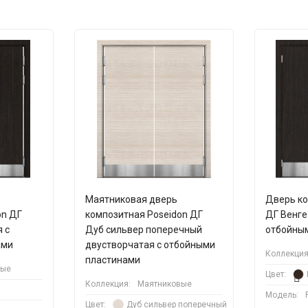
Маятниковая дверь
Дверь ко
on ДГ
композитная Poseidon ДГ
ДГ Венге
 с
Дуб сильвер поперечный
отбойны
ами
двустворчатая с отбойными
Коллекция
пластинами
вые
Цвет:
Коллекция:
Маятниковые
Модель:
Цвет:
Дуб сильвер поперечный