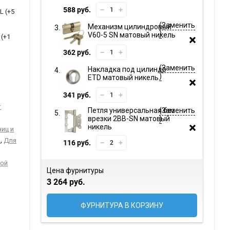
588 руб.
L (+
5
Механизм цилиндровый
V60-5 SN матовый никель
(+
1
362 руб.
Накладка под цилиндр
ETD матовый никель
341 руб.
т
Петля универсальная без
врезки 2BB-SN матовый
никель
иц и
,
й
Для
116 руб.
ной
Цена фурнитуры
3 264 руб.
ФУРНИТУРА В КОРЗИНУ