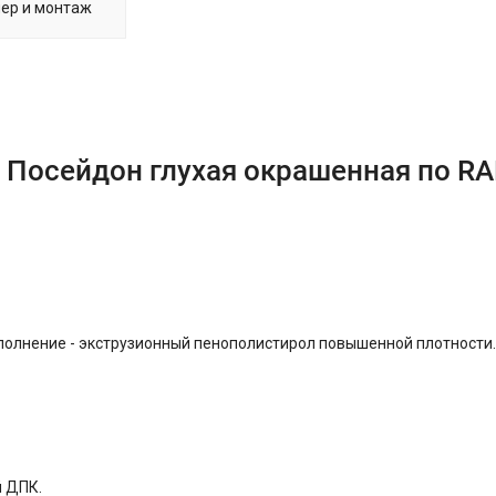
ер и монтаж
 Посейдон глухая окрашенная по R
аполнение - экструзионный пенополистирол повышенной плотности.
й ДПК.