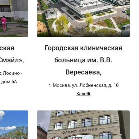
ская
Городская клиническая
Смайл»,
больница им. В.В.
Вересаева,
д Лосино -
, дом 6А
г. Москва, ул. Лобненская, д. 10
Kapelli