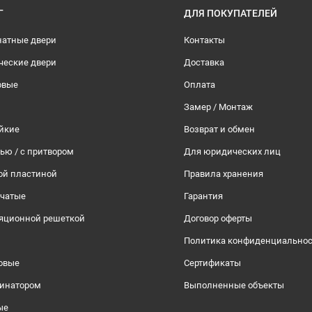
Г
ДЛЯ ПОКУПАТЕЛЕЙ
атные двери
Контакты
ческие двери
Доставка
овые
Оплата
Замер / Монтаж
йкие
Возврат и обмен
тью / с притвором
Для юридических лиц
ой пластиной
Правила хранения
рчатые
Гарантия
ляционной решеткой
Договор оферты
Политика конфиденциально
овые
Сертификаты
инатором
Выполненные объекты
ые