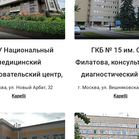
У Национальный
ГКБ № 15 им. 
медицинский
Филатова, консуль
овательский центр,
диагностический 
ква, ул. Новый Арбат, 32
г. Москва, ул. Вешняковская,
Kapelli
Kapelli