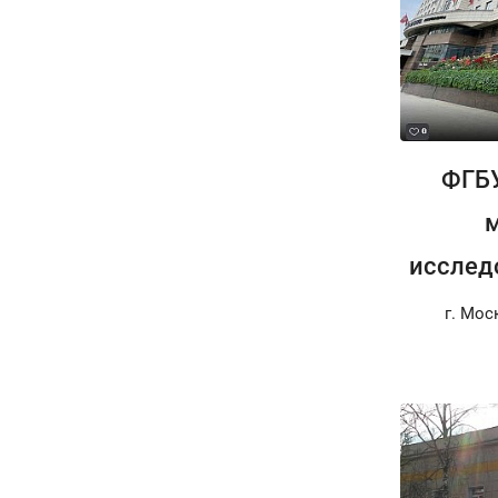
ФГБ
исслед
г. Мос