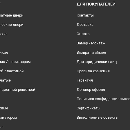
Г
ДЛЯ ПОКУПАТЕЛЕЙ
атные двери
Контакты
ческие двери
Доставка
овые
Оплата
Замер / Монтаж
йкие
Возврат и обмен
тью / с притвором
Для юридических лиц
ой пластиной
Правила хранения
рчатые
Гарантия
ляционной решеткой
Договор оферты
Политика конфиденциально
овые
Сертификаты
инатором
Выполненные объекты
ые