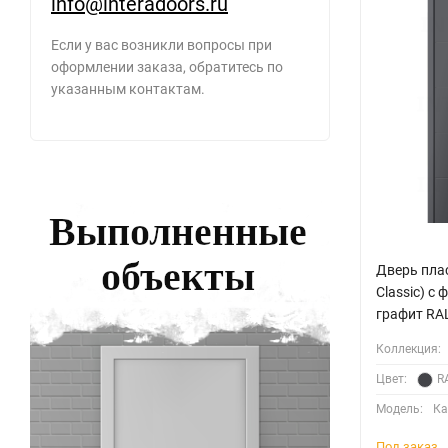
info@interadoors.ru
800+800х2000
Если у вас возникли вопросы при
900+300х2000
оформлении заказа, обратитесь по
900+400х2000
указанным контактам.
900+600х2000
900+700х2000
900+800х2000
900+900х2000
Дверь плас
Classic) с
графит RA
Коллекция:
Цвет:
R
Модель:
Ка
Под заказ