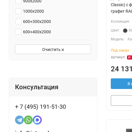
900х2000
Classic) с
1000х2000
графит RA
600+300х2000
Коллекция:
Цвет:
R
600+400х2000
Модель:
Ка
600+600х2000
Очистить
Под заказ
700+300х2000
Артикул:
И-
700+400х2000
24 131
700+600х2000
700+700х2000
В 
Консультация
800+300х2000
800+400х2000
+ 7 (495) 191-51-30
800+600х2000
800+700х2000