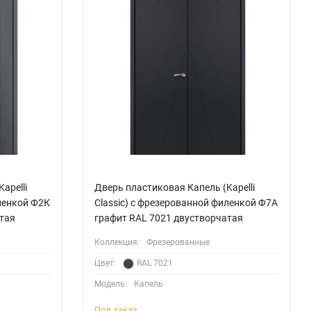
apelli
Дверь пластиковая Капель (Kapelli
иленкой Ф2К
Classic) с фрезерованной филенкой Ф7А
тая
графит RAL 7021 двустворчатая
Коллекция:
Фрезерованные
Цвет:
RAL 7021
Модель:
Капель
Под заказ