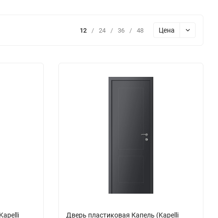
Цена
12
/
24
/
36
/
48
apelli
Дверь пластиковая Капель (Kapelli