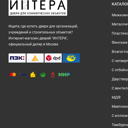
КАТАЛО
Межкомн
Металли
Ищете, где купить двери для организаций,
учреждений и строительных объектов?
Пластик
Интернет-магазин дверей "ИНТЕРА",
Финские
официальный дилер в Москве.
Влагосто
С четвер
С отбойн
Двуство
С венти
МДФ
Маятник
С иллюм
Тамбурн