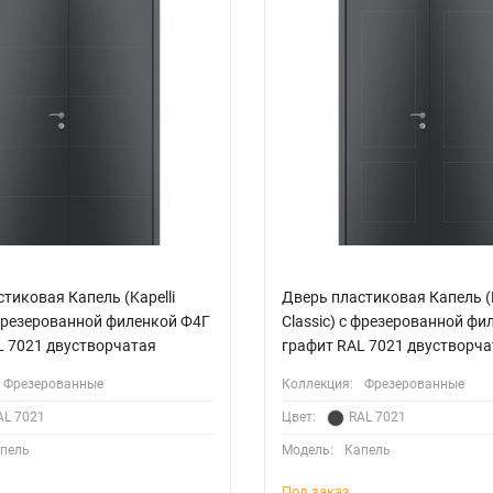
тиковая Капель (Kapelli
Дверь пластиковая Капель (K
 фрезерованной филенкой Ф4Г
Classic) с фрезерованной ф
L 7021 двустворчатая
графит RAL 7021 двустворча
Фрезерованные
Коллекция:
Фрезерованные
AL 7021
Цвет:
RAL 7021
пель
Модель:
Капель
Под заказ