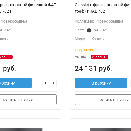
 фрезерованной филенкой Ф4Г
Classic) с фрезерованной ф
L 7021
графит RAL 7021
Фрезерованные
Коллекция:
Фрезерованные
AL 7021
Цвет:
RAL 7021
пель
Модель:
Капель
Под заказ
Артикул:
755980
И-756010
 руб.
24 131 руб.
корзину
В корзину
Купить в 1 клик
Купить в 1 клик