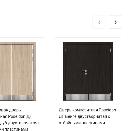
‹
›
овая дверь
Дверь композитная Poseidon
ная Poseidon ДГ
ДГ Венге двустворчатая с
дуб двустворчатая с
отбойными пластинами
ми пластинами