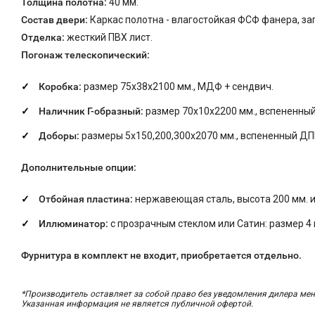
Толщина полотна:
40 мм.
Состав двери:
Каркас полотна - влагостойкая ФСФ фанера, з
Отделка:
жесткий ПВХ лист.
Погонаж телескопический:
Коробка:
размер 75х38х2100 мм., МДФ + сендвич.
Наличник Г-образный:
размер 70х10х2200 мм., вспененны
Доборы:
размеры 5х150,200,300х2070 мм., вспененный ДП
Дополнительные опции:
Отбойная пластина:
нержавеющая сталь, высота
200 мм. 
Иллюминатор:
с прозрачным стеклом или Сатин: размер
4
Фурнитура в комплект не входит, приобретается отдельно.
*Производитель оставляет за собой право без уведомления дилера мен
Указанная информация не является публичной офертой.