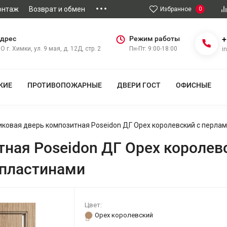
онтаж
Возврат и обмен
Избранное
0
дрес
Режим работы
+
О г. Химки, ул. 9 мая, д. 12Д, стр. 2
Пн-Пт: 9:00-18:00
i
КИЕ
ПРОТИВОПОЖАРНЫЕ
ДВЕРИ ГОСТ
ОФИСНЫЕ
ковая дверь композитная Poseidon ДГ Орех королевский с перла
ная Poseidon ДГ Орех королев
 пластинами
Цвет:
Орех королевский