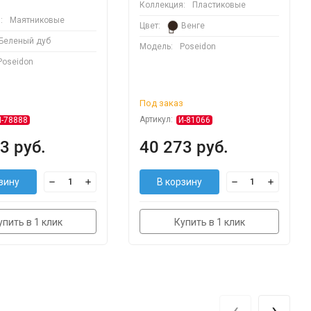
Коллекция:
Пластиковые
:
Маятниковые
Цвет:
Венге
Беленый дуб
Модель:
Poseidon
Poseidon
з
Под заказ
Артикул:
И-78888
И-81066
3 руб.
40 273 руб.
зину
В корзину
упить в 1 клик
Купить в 1 клик
‹
›