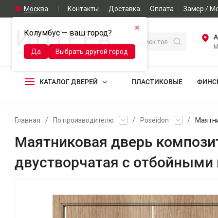
Москва
Контакты
Доставка
Оплата
Замер / М
✖
Колумбус — ваш город?
А
М
Да
Выбрать другой город
КАТАЛОГ ДВЕРЕЙ
ПЛАСТИКОВЫЕ
ФИНС
Главная
/
По производителю
/
Poseidon
/
Маятни
Маятниковая дверь композит
двустворчатая с отбойными