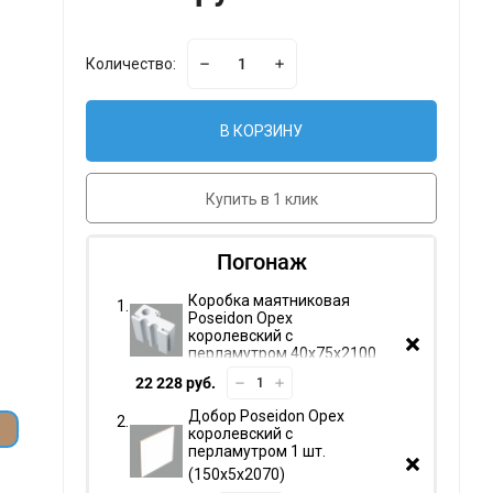
Количество:
В КОРЗИНУ
Купить в 1 клик
Погонаж
Коробка маятниковая
Poseidon Орех
королевский с
перламутром 40х75х2100
мм. комплект 3 шт.
22 228 руб.
Добор Poseidon Орех
королевский с
перламутром 1 шт.
150х5х2070