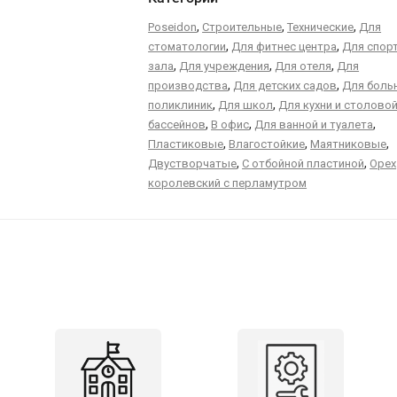
,
,
,
Poseidon
Строительные
Технические
Для
,
,
стоматологии
Для фитнес центра
Для спор
,
,
,
зала
Для учреждения
Для отеля
Для
,
,
производства
Для детских садов
Для больн
,
,
поликлиник
Для школ
Для кухни и столово
,
,
,
бассейнов
В офис
Для ванной и туалета
,
,
,
Пластиковые
Влагостойкие
Маятниковые
,
,
Двустворчатые
С отбойной пластиной
Орех
королевский с перламутром