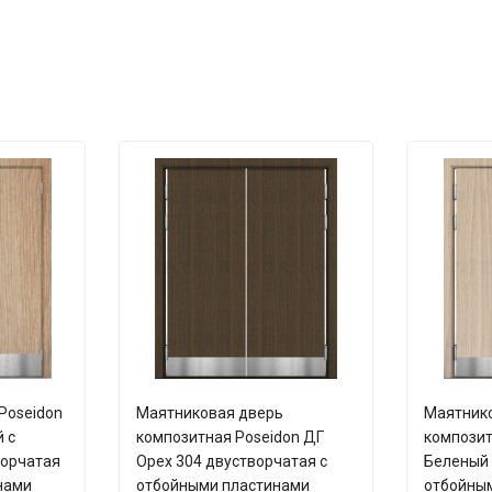
Poseidon
Маятниковая дверь
Маятник
 с
композитная Poseidon ДГ
композит
ворчатая
Орех 304 двустворчатая с
Беленый 
нами
отбойными пластинами
отбойны