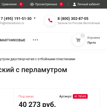
Сравнение
0
Просмотренные
0
Личный кабинет
 7 (495) 191-51-30
8 (800) 302-87-05
nfo@interadoors.ru
Звонок по России бесплатный
0
Корзина
МАЯТНИКОВЫЕ
Пусто
мутром двустворчатая с отбойными пластинами
ский с перламутром
Под заказ
Артикул:
И-78549
40 273 руб.