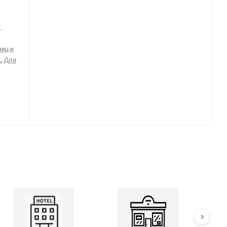
т
иц и
,
й
Для