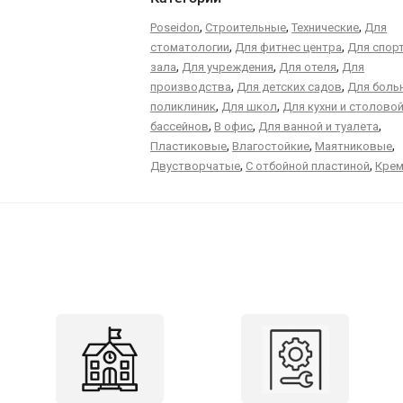
,
,
,
Poseidon
Строительные
Технические
Для
,
,
стоматологии
Для фитнес центра
Для спор
,
,
,
зала
Для учреждения
Для отеля
Для
,
,
производства
Для детских садов
Для больн
,
,
поликлиник
Для школ
Для кухни и столово
,
,
,
бассейнов
В офис
Для ванной и туалета
,
,
,
Пластиковые
Влагостойкие
Маятниковые
,
,
Двустворчатые
С отбойной пластиной
Кре