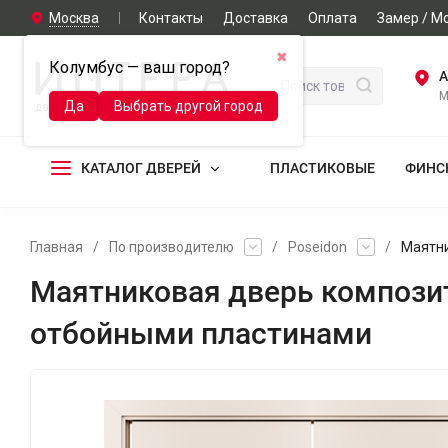
Москва
Контакты
Доставка
Оплата
Замер / М
✖
Колумбус — ваш город?
А
М
Да
Выбрать другой город
КАТАЛОГ ДВЕРЕЙ
ПЛАСТИКОВЫЕ
ФИНС
Главная
/
По производителю
/
Poseidon
/
Маятни
Маятниковая дверь композит
отбойными пластинами