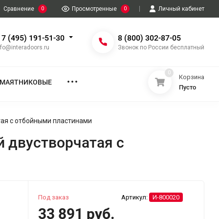
Сравнение
0
Просмотренные
0
Личный кабинет
 7 (495) 191-51-30
8 (800) 302-87-05
nfo@interadoors.ru
Звонок по России бесплатный
0
Корзина
МАЯТНИКОВЫЕ
Пусто
тая с отбойными пластинами
 двустворчатая с
Под заказ
Артикул:
И-800020
33 891 руб.