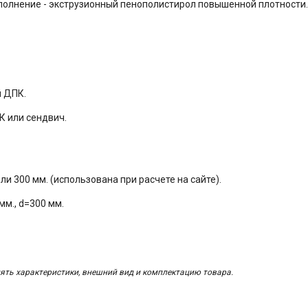
аполнение - экструзионный пенополистирол повышенной плотности.
й ДПК.
К или сендвич.
ли
300
мм
. (
использована
при
расчете
на
сайте
).
 мм., d=300 мм.
ять характеристики, внешний вид и комплектацию товара.