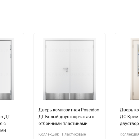
Дверь композитная Poseidon
Дверь ко
on ДГ
ДГ Белый двустворчатая с
ДО Крем
я с
отбойными пластинами
двуство
ами
Коллекция:
Пластиковые
Коллекция