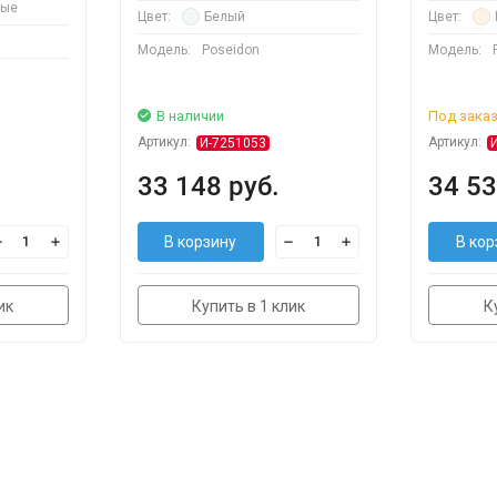
вые
Цвет:
Белый
Цвет:
Модель:
Poseidon
Модель:
В наличии
Под зака
Артикул:
Артикул:
И-7251053
33 148 руб.
34 53
В корзину
В кор
ик
Купить в 1 клик
К