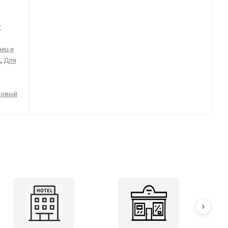
т
иц и
,
й
Для
мовый