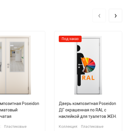
‹
›
Под заказ
мпозитная Poseidon
Дверь композитная Poseidon
 матовый
ДГ окрашенная по RAL с
рчатая
наклейкой для туалетов ЖЕН.
:
Пластиковые
Коллекция:
Пластиковые