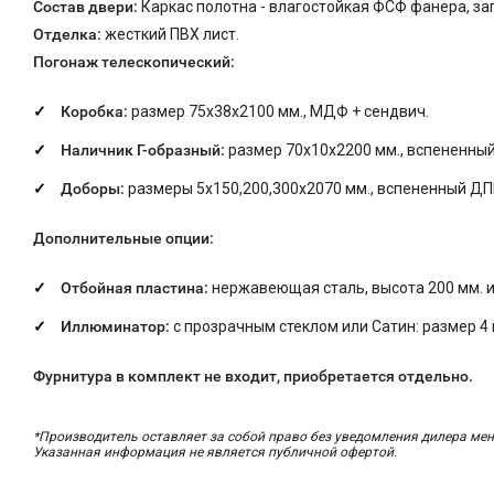
Состав двери:
Каркас полотна - влагостойкая ФСФ фанера, з
Отделка:
жесткий ПВХ лист.
Погонаж телескопический:
Коробка:
размер 75х38х2100 мм., МДФ + сендвич.
Наличник Г-образный:
размер 70х10х2200 мм., вспененны
Доборы:
размеры 5х150,200,300х2070 мм., вспененный ДП
Дополнительные опции:
Отбойная пластина:
нержавеющая сталь, высота
200
мм
.
и
Иллюминатор:
с прозрачным стеклом или Сатин: размер
4
Фурнитура в комплект не входит, приобретается отдельно.
*Производитель оставляет за собой право без уведомления дилера мен
Указанная информация не является публичной офертой.