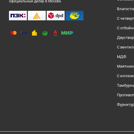
официальный дилер в Москве.
Влагосто
С четвер
С отбойн
Двуство
С венти
МДФ
Маятник
С иллюм
Тамбурн
Противо
Фурниту