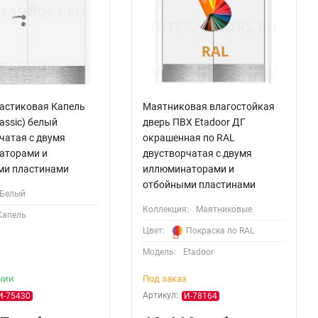
астиковая Капель
Маятниковая влагостойкая
Classic) белый
дверь ПВХ Etadoor ДГ
чатая с двумя
окрашенная по RAL
аторами и
двустворчатая с двумя
ми пластинами
иллюминаторами и
отбойными пластинами
Белый
Коллекция:
Маятниковые
Капель
Цвет:
Покраска по RAL
Модель:
Etadoor
чии
Под заказ
Артикул:
И-75430
И-78164