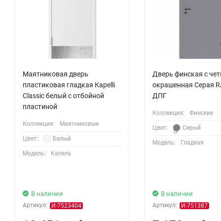
Маятниковая дверь
Дверь финская с че
пластиковая гладкая Kapelli
окрашенная Серая R
Classic белый с отбойной
ДПГ
пластиной
Коллекция:
Финские
Коллекция:
Маятниковые
Цвет:
Серый
Цвет:
Белый
Модель:
Гладкая
Модель:
Капель
В наличии
В наличии
Артикул:
Артикул:
И-7523404
И-751387