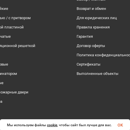
йкие
Возврат и обмен
тью / с притвором
Для юридических лиц
ой пластиной
Правила хранения
рчатые
Гарантия
ляционной решеткой
Договор оферты
Политика конфиденциально
овые
Сертификаты
инатором
Выполненные объекты
ые
пожарные двери
ра
OK
Мы используем файлы
cookie
, чтобы сайт был лучше для вас.