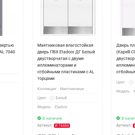
твертью
Маятниковая влагостойкая
Дверь пл
AL 7040
дверь ПВХ Etadoor ДГ Белый
(Kapelli 
двустворчатая с двумя
двуствор
иллюминаторами и
иллюмин
отбойными пластинами с AL
отбойны
торцами
Цвет:
Коллекция:
Маятниковые
Модель:
Цвет:
Белый
Модель:
Etadoor
В наличии
В нали
Артикул:
Артикул:
И-74466