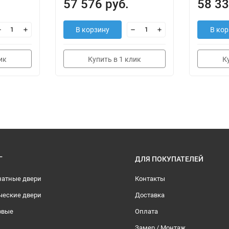
57 576 руб.
58 33
В корзину
В кор
ик
Купить в 1 клик
К
Г
ДЛЯ ПОКУПАТЕЛЕЙ
атные двери
Контакты
ческие двери
Доставка
овые
Оплата
Замер / Монтаж