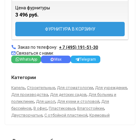
Цена фурнитуры
3 496 руб.
ФУРНИТУРА В КОРЗИНУ
Заказ по телефону:
+ 7 (495) 191-51-30
Связаться с нами:
WhatsApp
Max
Telegram
Категории
,
,
,
,
Капель
Строительные
Для стоматологии
Для учреждения
,
,
Для производства
Для детских садов
Для больниц и
,
,
,
поликлиник
Для школ
Для кухни и столовой
Для
,
,
,
,
бассейнов
В офис
Пластиковые
Влагостойкие
,
,
Двустворчатые
С отбойной пластиной
Кремовый