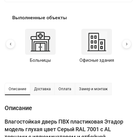
Выполненные объекты
Больницы
Офисные здания
У
Описание
Доставка
Оплата
Замер и монтаж
Описание
Влагостойкая дверь ПВХ пластиковая Этадор
модель глухая цвет Серый RAL 7001 с AL
торцами с иллюминатором и отбойной