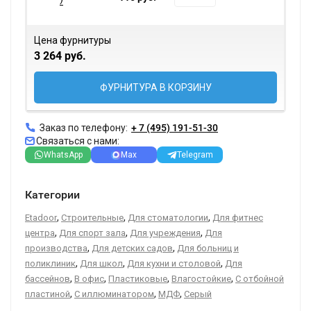
Цена фурнитуры
3 264 руб.
ФУРНИТУРА В КОРЗИНУ
Заказ по телефону:
+ 7 (495) 191-51-30
Связаться с нами:
WhatsApp
Max
Telegram
Категории
,
,
,
Etadoor
Строительные
Для стоматологии
Для фитнес
,
,
,
центра
Для спорт зала
Для учреждения
Для
,
,
производства
Для детских садов
Для больниц и
,
,
,
поликлиник
Для школ
Для кухни и столовой
Для
,
,
,
,
бассейнов
В офис
Пластиковые
Влагостойкие
С отбойной
,
,
,
пластиной
С иллюминатором
МДФ
Серый