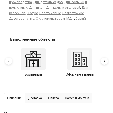
,
,
производства
Для детских садов
Для больниц и
,
,
,
поликлиник
Для школ
Для кухни и столовой
Для
,
,
,
,
бассейнов
В офис
Пластиковые
Влагостойкие
,
,
,
Двустворчатые
С иллюминатором
МДФ
Серый
Выполненные объекты
Больницы
Офисные здания
У
Описание
Доставка
Оплата
Замер и монтаж