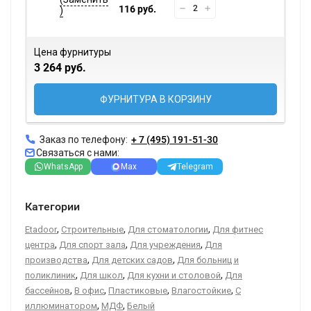
116 руб.
Цена фурнитуры
3 264 руб.
ФУРНИТУРА В КОРЗИНУ
Заказ по телефону:
+ 7 (495) 191-51-30
Связаться с нами:
WhatsApp
Max
Telegram
Категории
,
,
,
Etadoor
Строительные
Для стоматологии
Для фитнес
,
,
,
центра
Для спорт зала
Для учреждения
Для
,
,
производства
Для детских садов
Для больниц и
,
,
,
поликлиник
Для школ
Для кухни и столовой
Для
,
,
,
,
бассейнов
В офис
Пластиковые
Влагостойкие
С
,
,
иллюминатором
МДФ
Белый