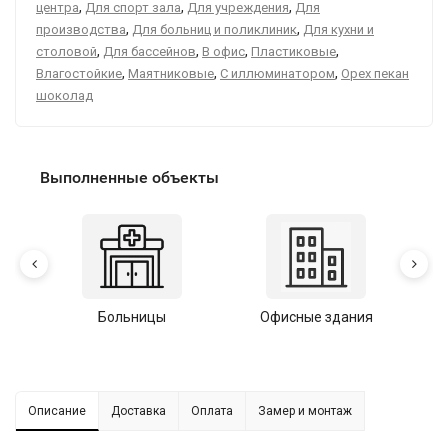
,
,
,
центра
Для спорт зала
Для учреждения
Для
,
,
производства
Для больниц и поликлиник
Для кухни и
,
,
,
,
столовой
Для бассейнов
В офис
Пластиковые
,
,
,
Влагостойкие
Маятниковые
С иллюминатором
Орех пекан
шоколад
Выполненные объекты
Больницы
Офисные здания
У
Описание
Доставка
Оплата
Замер и монтаж