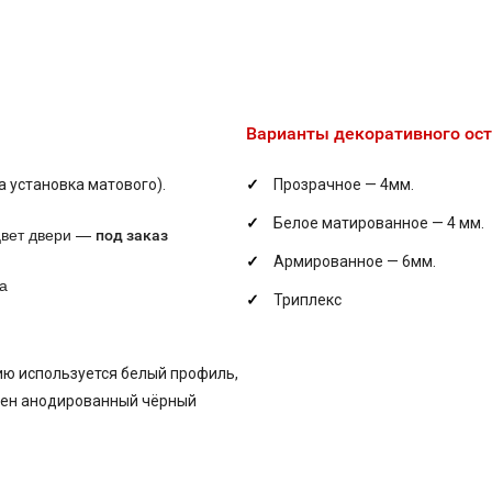
Варианты декоративного ост
 установка матового).
Прозрачное — 4мм.
Белое матированное — 4 мм.
цвет двери —
под заказ
Армированное — 6мм.
а
Триплекс
ию используется белый профиль,
пен анодированный чёрный