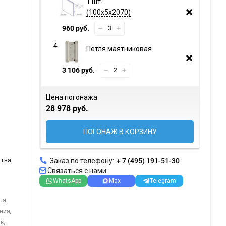
1 шт.
100х5х2070
960 руб.
Петля маятниковая
3 106 руб.
Цена погонажа
28 978 руб.
ПОГОНАЖ В КОРЗИНУ
отна
Заказ по телефону:
+ 7 (495) 191-51-30
Связаться с нами:
WhatsApp
Max
Telegram
ля
,
ния
,
ик