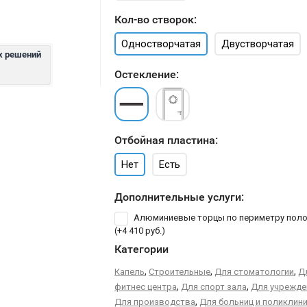
Кол-во створок:
Одностворчатая
Двустворчатая
х решений
Остекление:
Отбойная пластина:
Нет
Есть
Дополнительные услуги:
Алюминиевые торцы по периметру пол
(+
4 410 руб.
)
Категории
,
,
,
Капель
Строительные
Для стоматологии
Д
,
,
фитнес центра
Для спорт зала
Для учрежде
,
Для производства
Для больниц и поликлин