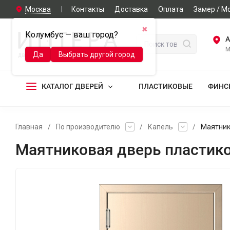
Москва
Контакты
Доставка
Оплата
Замер / М
✖
Колумбус — ваш город?
А
М
Да
Выбрать другой город
КАТАЛОГ ДВЕРЕЙ
ПЛАСТИКОВЫЕ
ФИНС
Главная
/
По производителю
/
Капель
/
Маятнико
Маятниковая дверь пластиков