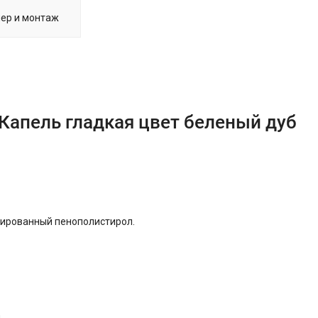
ер и монтаж
Капель гладкая цвет беленый дуб
удированный пенополистирол.
.