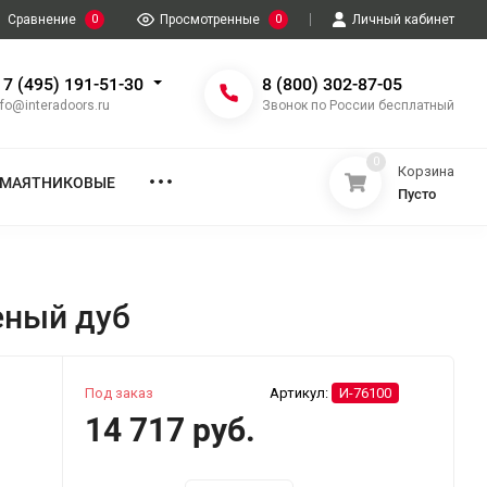
Сравнение
0
Просмотренные
0
Личный кабинет
 7 (495) 191-51-30
8 (800) 302-87-05
nfo@interadoors.ru
Звонок по России бесплатный
0
Корзина
МАЯТНИКОВЫЕ
Пусто
еный дуб
Под заказ
Артикул:
И-76100
14 717 руб.