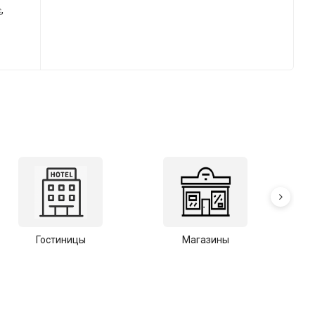
,
с
Гостиницы
Магазины
С