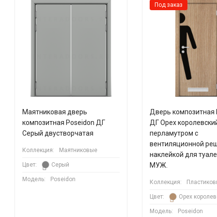
Под заказ
Маятниковая дверь
Дверь композитная 
композитная Poseidon ДГ
ДГ Орех королевский
Серый двустворчатая
перламутром с
вентиляционной реш
Коллекция:
Маятниковые
наклейкой для туал
Цвет:
Серый
МУЖ.
Модель:
Poseidon
Коллекция:
Пластиков
Цвет:
Орех королев
Модель:
Poseidon