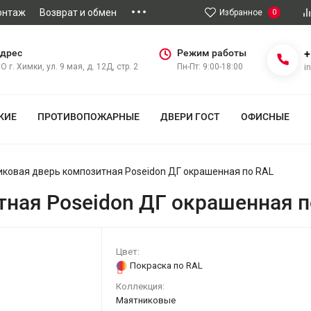
онтаж
Возврат и обмен
Избранное
0
дрес
Режим работы
+
О г. Химки, ул. 9 мая, д. 12Д, стр. 2
Пн-Пт: 9:00-18:00
i
КИЕ
ПРОТИВОПОЖАРНЫЕ
ДВЕРИ ГОСТ
ОФИСНЫЕ
ковая дверь композитная Poseidon ДГ окрашенная по RAL
ная Poseidon ДГ окрашенная п
Цвет:
Покраска по RAL
Коллекция:
Маятниковые