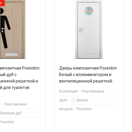
з
мпозитная Poseidon
Дверь композитная Poseidon
ый дуб с
Белый с иллюминатором и
ионной решеткой и
вентиляционной решеткой
й для туалетов
Коллекция:
Пластиковые
Цвет:
Белый
:
Пластиковые
Модель:
Poseidon
Беленый дуб
Poseidon