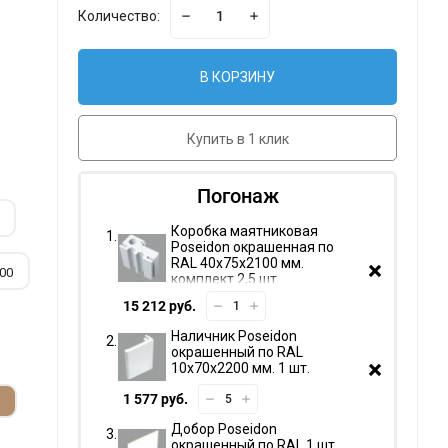
Количество:
В КОРЗИНУ
Купить в 1 клик
Погонаж
Коробка маятниковая
Poseidon окрашенная по
RAL 40х75х2100 мм.
00
комплект 2,5 шт.
15 212 руб.
Наличник Poseidon
окрашенный по RAL
10х70х2200 мм. 1 шт.
1 577 руб.
Добор Poseidon
окрашенный по RAL 1 шт.