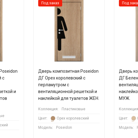
Под заказ
Под зака
Poseidon
Дверь композитная Poseidon
Дверь ко
 с
ДГ Орех королевский с
ДГ Белен
перламутром с
вентиляц
еткой и
вентиляционной решеткой и
наклейко
етов
наклейкой для туалетов ЖЕН.
МУЖ.
Коллекция:
Пластиковые
Коллекция
ые
Цвет:
Орех королевский
Цвет:
ский
Модель:
Poseidon
Модель: