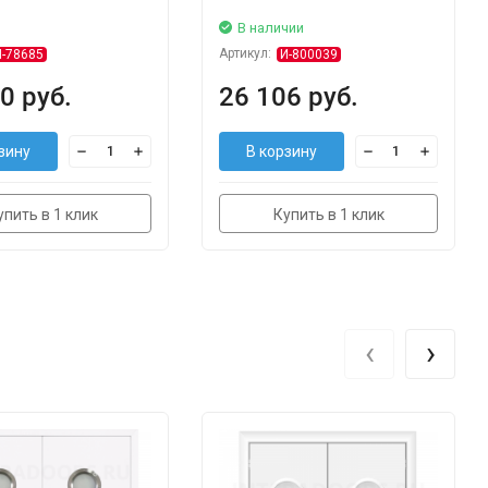
з
В наличии
Артикул:
И-78685
И-800039
0 руб.
26 106 руб.
зину
В корзину
упить в 1 клик
Купить в 1 клик
‹
›