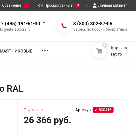
Сравнение
0
Просмотренные
0
Личный кабинет
 7 (495) 191-51-30
8 (800) 302-87-05
nfo@interadoors.ru
Звонок по России бесплатный
0
Корзина
МАЯТНИКОВЫЕ
Пусто
о RAL
Под заказ
Артикул:
И-800416
26 366 руб.