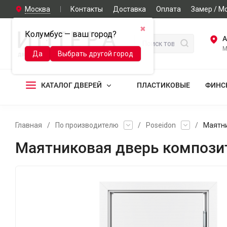
Москва
Контакты
Доставка
Оплата
Замер / М
✖
Колумбус — ваш город?
А
М
Да
Выбрать другой город
КАТАЛОГ ДВЕРЕЙ
ПЛАСТИКОВЫЕ
ФИНС
Главная
/
По производителю
/
Poseidon
/
Маятни
Маятниковая дверь композит