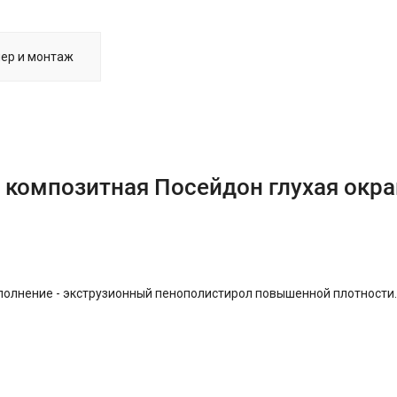
ер и монтаж
 композитная Посейдон глухая окр
аполнение - экструзионный пенополистирол повышенной плотности.