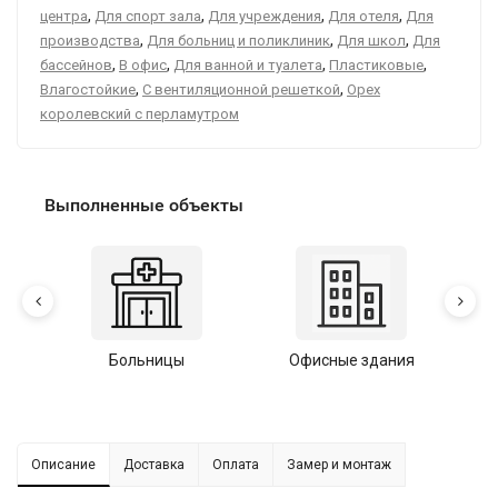
,
,
,
,
центра
Для спорт зала
Для учреждения
Для отеля
Для
,
,
,
производства
Для больниц и поликлиник
Для школ
Для
,
,
,
,
бассейнов
В офис
Для ванной и туалета
Пластиковые
,
,
Влагостойкие
С вентиляционной решеткой
Орех
королевский с перламутром
Выполненные объекты
Больницы
Офисные здания
У
Описание
Доставка
Оплата
Замер и монтаж