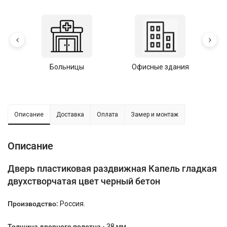
Больницы
Офисные здания
У
Описание
Доставка
Оплата
Замер и монтаж
Описание
Дверь пластиковая раздвижная Капель гладкая
двухстворчатая цвет черный бетон
Производство:
Россия.
Толщина дверного полотна
- 38 мм.