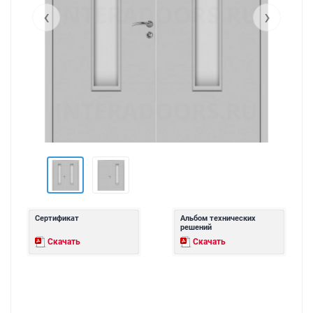
‹
›
Сертификат
Альбом технических
решений
Скачать
Скачать