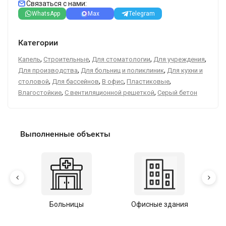
Связаться с нами:
WhatsApp
Max
Telegram
Категории
,
,
,
,
Капель
Строительные
Для стоматологии
Для учреждения
,
,
Для производства
Для больниц и поликлиник
Для кухни и
,
,
,
,
столовой
Для бассейнов
В офис
Пластиковые
,
,
Влагостойкие
С вентиляционной решеткой
Серый бетон
Выполненные объекты
Больницы
Офисные здания
У