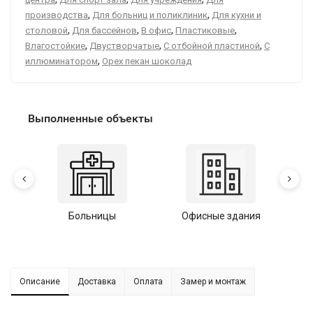
,
,
производства
Для больниц и поликлиник
Для кухни и
,
,
,
,
столовой
Для бассейнов
В офис
Пластиковые
,
,
,
Влагостойкие
Двустворчатые
С отбойной пластиной
С
,
иллюминатором
Орех пекан шоколад
Выполненные объекты
Больницы
Офисные здания
У
Описание
Доставка
Оплата
Замер и монтаж