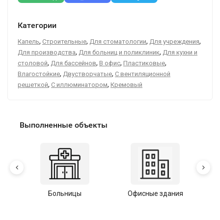
Категории
,
,
,
,
Капель
Строительные
Для стоматологии
Для учреждения
,
,
Для производства
Для больниц и поликлиник
Для кухни и
,
,
,
,
столовой
Для бассейнов
В офис
Пластиковые
,
,
Влагостойкие
Двустворчатые
С вентиляционной
,
,
решеткой
С иллюминатором
Кремовый
Выполненные объекты
Больницы
Офисные здания
У