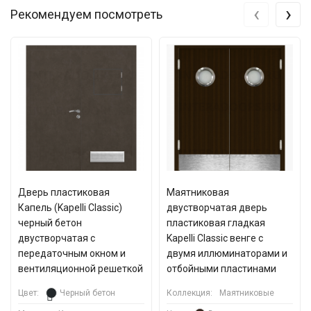
‹
›
Рекомендуем посмотреть
Дверь пластиковая
Маятниковая
Капель (Kapelli Classic)
двустворчатая дверь
черный бетон
пластиковая гладкая
двустворчатая с
Kapelli Classic венге с
передаточным окном и
двумя иллюминаторами и
вентиляционной решеткой
отбойными пластинами
Цвет:
Черный бетон
Коллекция:
Маятниковые