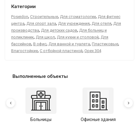
Категории
,
,
,
Poseidon
Строительные
Для стоматологии
Для фитнес
,
,
,
,
центра
Для спорт зала
Для учреждения
Для отеля
Для
,
,
производства
Для детских садов
Для больниц и
,
,
,
поликлиник
Для школ
Для кухни и столовой
Для
,
,
,
,
бассейнов
В офис
Для ванной и туалета
Пластиковые
,
,
Влагостойкие
С отбойной пластиной
Орех 304
Выполненные объекты
Больницы
Офисные здания
У