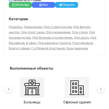
Связаться с нами:
WhatsApp
Max
Telegram
Категории
,
,
,
Poseidon
Технические
Для стоматологии
Для фитнес
,
,
,
,
центра
Для спорт зала
Для учреждения
Для отеля
Для
,
,
,
производства
Для больниц и поликлиник
Для школ
Для
,
,
,
,
бассейнов
В офис
Для ванной и туалета
Пластиковые
,
,
Влагостойкие
С отбойной пластиной
Орех гварнери
Выполненные объекты
Больницы
Офисные здания
У