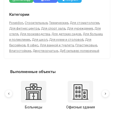
Категории
,
,
,
,
Poseidon
Строительные
Технические
Для стоматологии
,
,
,
Для фитнес центра
Для спорт зала
Для учреждения
Для
,
,
,
отеля
Для производства
Для детских садов
Для больниц
,
,
,
и поликлиник
Для школ
Для кухни и столовой
Для
,
,
,
,
бассейнов
В офис
Для ванной и туалета
Пластиковые
,
,
Влагостойкие
Двустворчатые
Дуб сильвер поперечный
Выполненные объекты
Больницы
Офисные здания
У