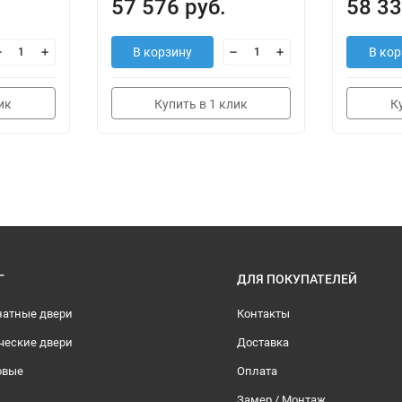
57 576 руб.
58 33
В корзину
В кор
ик
Купить в 1 клик
К
Г
ДЛЯ ПОКУПАТЕЛЕЙ
атные двери
Контакты
ческие двери
Доставка
овые
Оплата
Замер / Монтаж