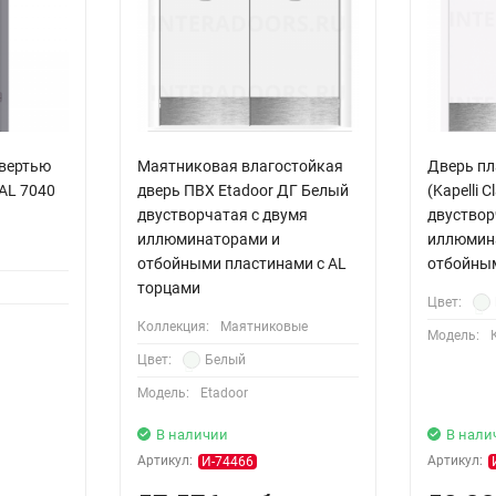
твертью
Маятниковая влагостойкая
Дверь пл
AL 7040
дверь ПВХ Etadoor ДГ Белый
(Kapelli 
двустворчатая с двумя
двуствор
иллюминаторами и
иллюмин
отбойными пластинами с AL
отбойны
торцами
Цвет:
Коллекция:
Маятниковые
Модель:
Цвет:
Белый
Модель:
Etadoor
В наличии
В нали
Артикул:
Артикул:
И-74466