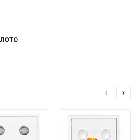
олото
‹
›