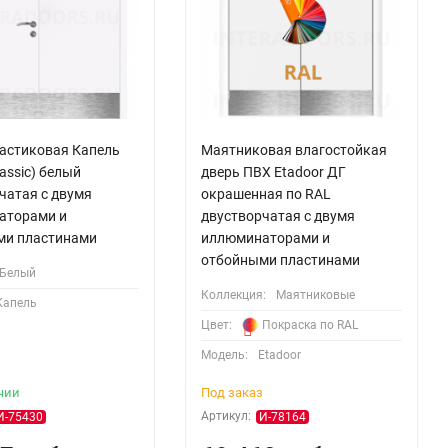
астиковая Капель
Маятниковая влагостойкая
Classic) белый
дверь ПВХ Etadoor ДГ
чатая с двумя
окрашенная по RAL
аторами и
двустворчатая с двумя
ми пластинами
иллюминаторами и
отбойными пластинами
Белый
Коллекция:
Маятниковые
Капель
Цвет:
Покраска по RAL
Модель:
Etadoor
чии
Под заказ
Артикул:
И-75430
И-78164