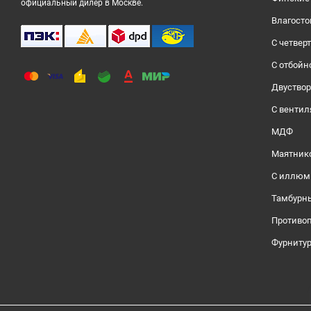
официальный дилер в Москве.
Влагосто
С четвер
С отбойн
Двуство
С венти
МДФ
Маятник
С иллюм
Тамбурн
Противо
Фурниту