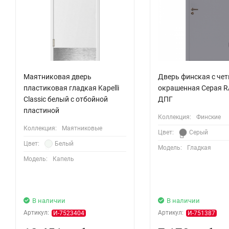
Маятниковая дверь
Дверь финская с че
пластиковая гладкая Kapelli
окрашенная Серая R
Classic белый с отбойной
ДПГ
пластиной
Коллекция:
Финские
Коллекция:
Маятниковые
Цвет:
Серый
Цвет:
Белый
Модель:
Гладкая
Модель:
Капель
В наличии
В наличии
Артикул:
Артикул:
И-7523404
И-751387