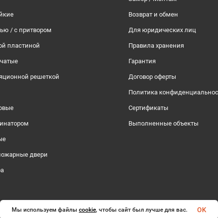
йкие
Возврат и обмен
тью / с притвором
Для юридических лиц
ой пластиной
Правила хранения
рчатые
Гарантия
ляционной решеткой
Договор оферты
Политика конфиденциально
овые
Сертификаты
инатором
Выполненные объекты
ые
пожарные двери
ра
OK
Мы используем файлы
cookie
, чтобы сайт был лучше для вас.