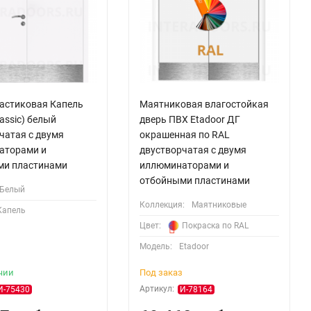
астиковая Капель
Маятниковая влагостойкая
Classic) белый
дверь ПВХ Etadoor ДГ
чатая с двумя
окрашенная по RAL
аторами и
двустворчатая с двумя
ми пластинами
иллюминаторами и
отбойными пластинами
Белый
Коллекция:
Маятниковые
Капель
Цвет:
Покраска по RAL
Модель:
Etadoor
чии
Под заказ
Артикул:
И-75430
И-78164