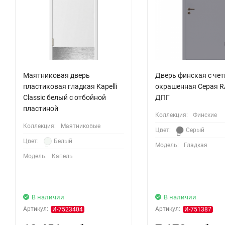
Маятниковая дверь
Дверь финская с че
пластиковая гладкая Kapelli
окрашенная Серая R
Classic белый с отбойной
ДПГ
пластиной
Коллекция:
Финские
Коллекция:
Маятниковые
Цвет:
Серый
Цвет:
Белый
Модель:
Гладкая
Модель:
Капель
В наличии
В наличии
Артикул:
Артикул:
И-7523404
И-751387