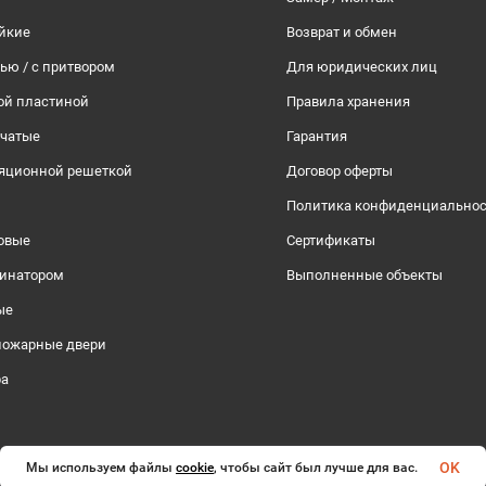
йкие
Возврат и обмен
тью / с притвором
Для юридических лиц
ой пластиной
Правила хранения
рчатые
Гарантия
ляционной решеткой
Договор оферты
Политика конфиденциально
овые
Сертификаты
инатором
Выполненные объекты
ые
пожарные двери
ра
OK
Мы используем файлы
cookie
, чтобы сайт был лучше для вас.