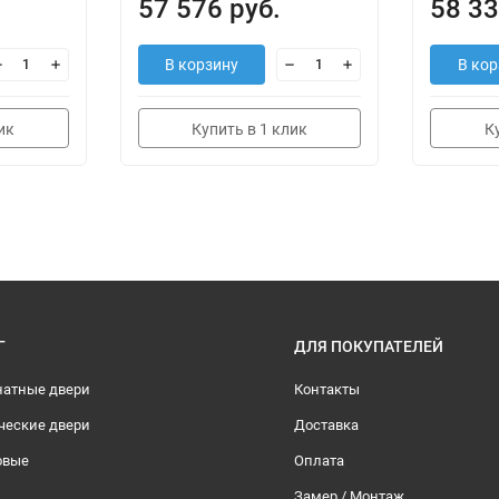
57 576 руб.
58 33
В корзину
В кор
ик
Купить в 1 клик
К
Г
ДЛЯ ПОКУПАТЕЛЕЙ
атные двери
Контакты
ческие двери
Доставка
овые
Оплата
Замер / Монтаж