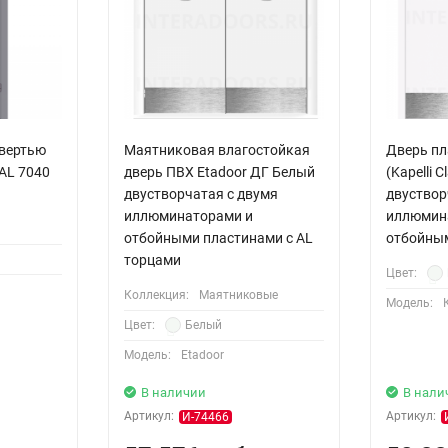
твертью
Маятниковая влагостойкая
Дверь пл
AL 7040
дверь ПВХ Etadoor ДГ Белый
(Kapelli 
двустворчатая с двумя
двуствор
иллюминаторами и
иллюмин
отбойными пластинами с AL
отбойны
торцами
Цвет:
Коллекция:
Маятниковые
Модель:
Цвет:
Белый
Модель:
Etadoor
В наличии
В нали
Артикул:
Артикул:
И-74466