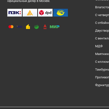
официальный дилер в Москве.
Влагосто
С четвер
С отбойн
Двуство
С венти
МДФ
Маятник
С иллюм
Тамбурн
Противо
Фурниту