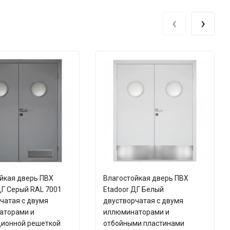
‹
›
йкая дверь ПВХ
Влагостойкая дверь ПВХ
ДГ Серый RAL 7001
Etadoor ДГ Белый
чатая с двумя
двустворчатая с двумя
аторами и
иллюминаторами и
ционной решеткой
отбойными пластинами