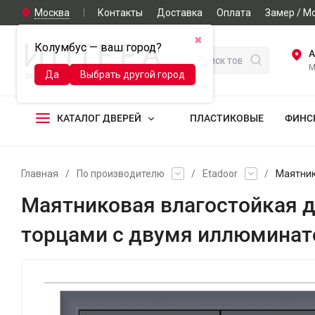
Москва
Контакты
Доставка
Оплата
Замер / М
✖
Колумбус — ваш город?
А
М
Да
Выбрать другой город
КАТАЛОГ ДВЕРЕЙ
ПЛАСТИКОВЫЕ
ФИНС
Главная
/
По производителю
/
Etadoor
/
Маятник
Маятниковая влагостойкая д
торцами с двумя иллюмина