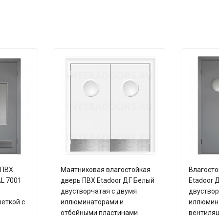
 ПВХ
Маятниковая влагостойкая
Влагосто
L 7001
дверь ПВХ Etadoor ДГ Белый
Etadoor 
двустворчатая с двумя
двуствор
еткой с
иллюминаторами и
иллюмин
отбойными пластинами
вентиля