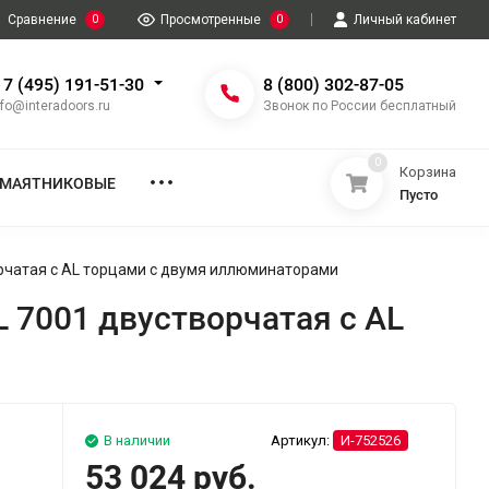
Сравнение
0
Просмотренные
0
Личный кабинет
 7 (495) 191-51-30
8 (800) 302-87-05
nfo@interadoors.ru
Звонок по России бесплатный
0
Корзина
МАЯТНИКОВЫЕ
Пусто
рчатая с AL торцами с двумя иллюминаторами
 7001 двустворчатая с AL
В наличии
Артикул:
И-752526
53 024 руб.