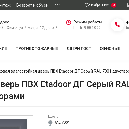
онтаж
Возврат и обмен
Избранное
0
дрес
Режим работы
+
О г. Химки, ул. 9 мая, д. 12Д, стр. 2
Пн-Пт: 9:00-18:00
i
КИЕ
ПРОТИВОПОЖАРНЫЕ
ДВЕРИ ГОСТ
ОФИСНЫЕ
овая влагостойкая дверь ПВХ Etadoor ДГ Серый RAL 7001 двуство
верь ПВХ Etadoor ДГ Серый RAL
торами
Цвет:
RAL 7001