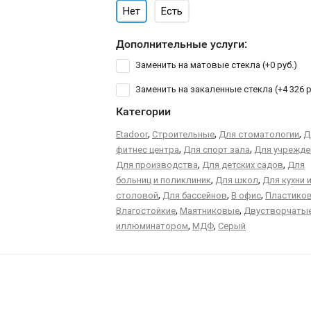
Нет
Есть
Дополнительные услуги:
Заменить на матовые стекла (+
0 руб.
)
Заменить на закаленные стекла (+
4 326 р
Категории
,
,
,
Etadoor
Строительные
Для стоматологии
Д
,
,
фитнес центра
Для спорт зала
Для учрежде
,
,
Для производства
Для детских садов
Для
,
,
больниц и поликлиник
Для школ
Для кухни 
,
,
,
столовой
Для бассейнов
В офис
Пластико
,
,
Влагостойкие
Маятниковые
Двустворчаты
,
,
иллюминатором
МДФ
Серый