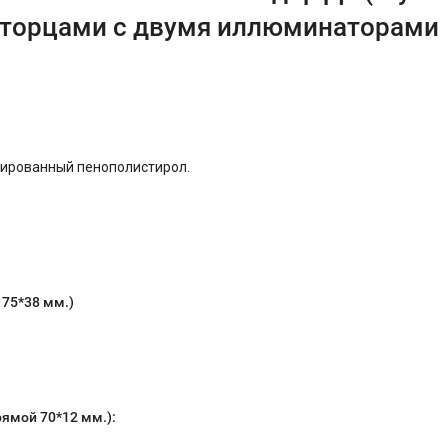
 торцами с двумя иллюминаторами
удированный пенополистирол.
К
75*38
мм.)
рямой 70*12 мм.):