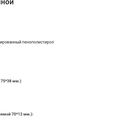
иной
удированный пенополистирол.
К
75*38
мм.)
рямой 70*12 мм.):