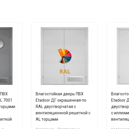
 ПВХ
Влагостойкая дверь ПВХ
Влагосто
L 7001
Etadoor ДГ окрашенная по
Etadoor 
 торцами
RAL двустворчатая с
двуствор
вентиляционной решеткой с
с иллюм
шеткой
AL торцами
вентиля