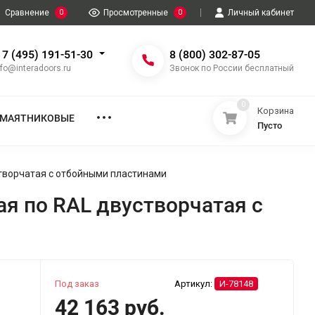
Сравнение
0
Просмотренные
0
Личный кабинет
 7 (495) 191-51-30
8 (800) 302-87-05
nfo@interadoors.ru
Звонок по России бесплатный
0
Корзина
МАЯТНИКОВЫЕ
Пусто
творчатая с отбойными пластинами
я по RAL двустворчатая с
Под заказ
Артикул:
И-78148
42 163 руб.