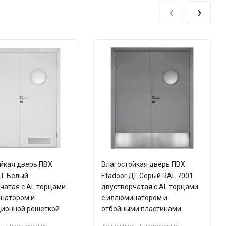
‹
›
йкая дверь ПВХ
Влагостойкая дверь ПВХ
ДГ Белый
Etadoor ДГ Серый RAL 7001
чатая с AL торцами
двустворчатая с AL торцами
инатором и
с иллюминатором и
ционной решеткой
отбойными пластинами