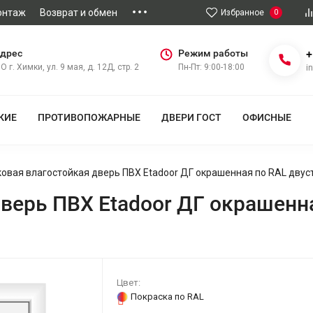
онтаж
Возврат и обмен
Избранное
0
дрес
Режим работы
+
О г. Химки, ул. 9 мая, д. 12Д, стр. 2
Пн-Пт: 9:00-18:00
i
КИЕ
ПРОТИВОПОЖАРНЫЕ
ДВЕРИ ГОСТ
ОФИСНЫЕ
овая влагостойкая дверь ПВХ Etadoor ДГ окрашенная по RAL двус
верь ПВХ Etadoor ДГ окрашенна
Цвет:
Покраска по RAL