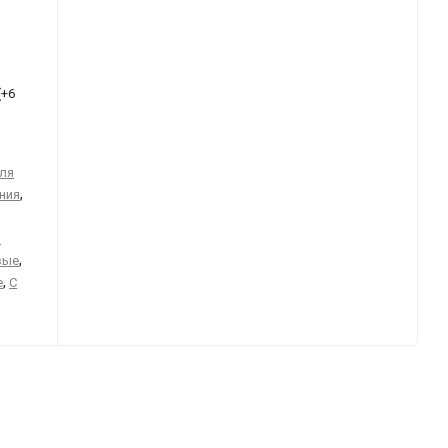
(+
6
ля
,
ния
и
,
вые
,
е
С