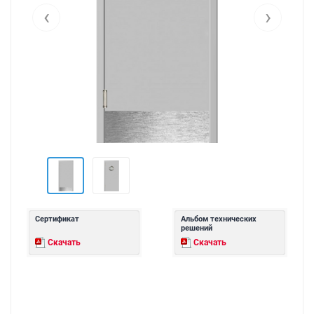
‹
›
Сертификат
Альбом технических
решений
Скачать
Скачать