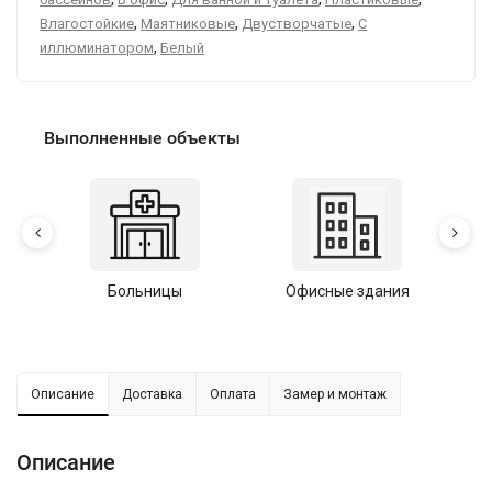
,
,
,
Влагостойкие
Маятниковые
Двустворчатые
С
,
иллюминатором
Белый
Выполненные объекты
Больницы
Офисные здания
У
Описание
Доставка
Оплата
Замер и монтаж
Описание