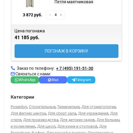
Петля маятниковая
3 872 руб.
Цена погонажа
41 185 руб.
ПОГОНАЖ В КОРЗИНУ
Заказ по телефону:
+ 7 (495) 191-51-30
Связаться с нами:
WhatsApp
Max
Telegram
Категории
,
,
,
,
Poseidon
Строительные
Технические
Для стоматологии
,
,
,
Для фитнес центра
Для спорт зала
Для учреждения
Для
,
,
,
отеля
Для производства
Для детских садов
Для больниц
,
,
,
и поликлиник
Для школ
Для кухни и столовой
Для
,
,
,
,
бассейнов
В офис
Для ванной и туалета
Пластиковые