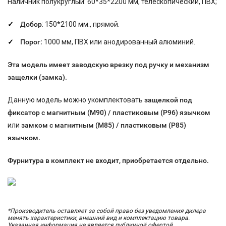
Наличник полукруглый: 60*35*2200 мм, телескопический, ПВХ;
Добор
: 150*2100 мм., прямой.
Порог:
1000 мм, ПВХ или анодированный алюминий.
Эта модель имеет заводскую врезку под ручку и
механизм
защелки (замка).
Данную модель можно укомплектовать
защелкой под
фиксатор с магнитным (М90) / пластиковым (P96) язычком
или
замком с магнитным (М85) / пластиковым (P85)
язычком.
Фурнитура в комплект не входит, приобретается
отдельно.
*Производитель оставляет за собой право без уведомления дилера
менять характеристики, внешний вид и комплектацию товара.
Указанная информация не является публичной офертой.