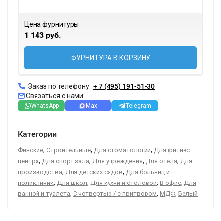
Цена фурнитуры
1 143 руб.
ФУРНИТУРА В КОРЗИНУ
Заказ по телефону:
+ 7 (495) 191-51-30
Связаться с нами:
WhatsApp
Max
Telegram
Категории
,
,
,
Финские
Строительные
Для стоматологии
Для фитнес
,
,
,
,
центра
Для спорт зала
Для учреждения
Для отеля
Для
,
,
производства
Для детских садов
Для больниц и
,
,
,
,
поликлиник
Для школ
Для кухни и столовой
В офис
Для
,
,
,
ванной и туалета
С четвертью / с притвором
МДФ
Белый