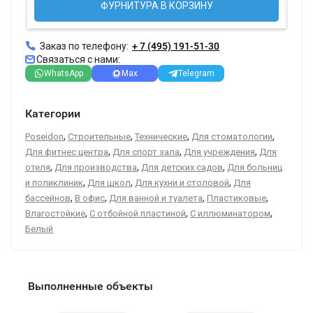
ФУРНИТУРА В КОРЗИНУ
Заказ по телефону:
+ 7 (495) 191-51-30
Связаться с нами:
WhatsApp
Max
Telegram
Категории
,
,
,
,
Poseidon
Строительные
Технические
Для стоматологии
,
,
,
Для фитнес центра
Для спорт зала
Для учреждения
Для
,
,
,
отеля
Для производства
Для детских садов
Для больниц
,
,
,
и поликлиник
Для школ
Для кухни и столовой
Для
,
,
,
,
бассейнов
В офис
Для ванной и туалета
Пластиковые
,
,
,
Влагостойкие
С отбойной пластиной
С иллюминатором
Белый
Выполненные объекты