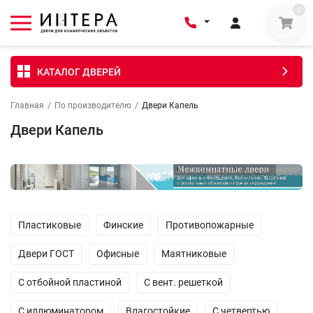
0
КАТАЛОГ ДВЕРЕЙ
Главная
/
По производителю
/
Двери Капель
Двери Капель
Пластиковые
Финские
Противопожарные
Двери ГОСТ
Офисные
Маятниковые
С отбойной пластиной
С вент. решеткой
С иллюминатором
Влагостойкие
С четвертью